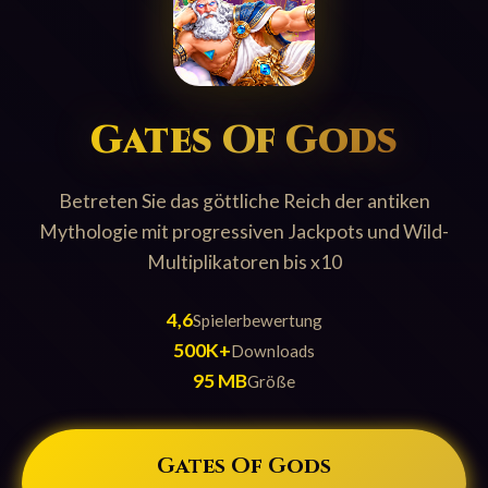
Gates Of Gods
Betreten Sie das göttliche Reich der antiken
Mythologie mit progressiven Jackpots und Wild-
Multiplikatoren bis x10
4,6
Spielerbewertung
500K+
Downloads
95 MB
Größe
Gates Of Gods